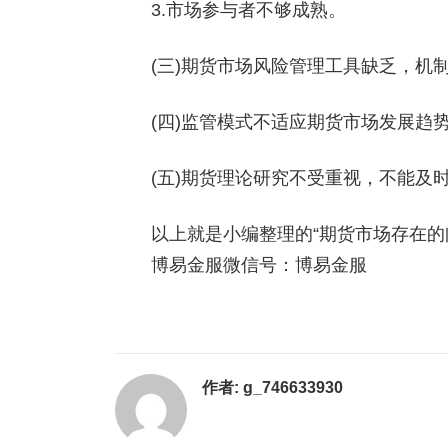
3.市场参与者不够成熟。
(三)期货市场风险管理工具缺乏，机制
(四)监管模式不适应期货市场发展趋
(五)期货理论研究不受重视，不能及时
以上就是小编整理的“期货市场存在的问
博易金服微信号：博易金服
作者:
g_746633930