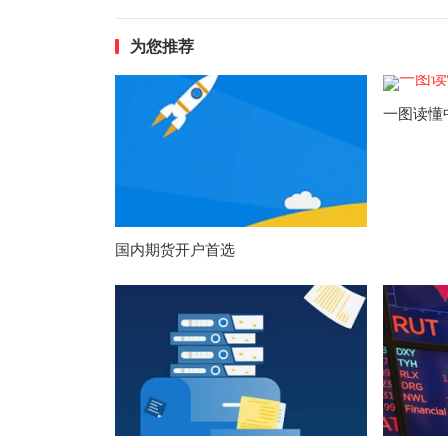
为您推荐
一图读懂
国内期货开户首选