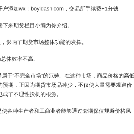
加wx：boyidashicom，交易所手续费+1分钱
下来期货栏目小编为你介绍。
，影响了期货市场整体功能的发挥。
总体效率不高。
属于“不完全市场”的范畴。在这种市场，商品价格的高
的预期，正因为期货市场品种少，不仅使大量需要规避价
也成了不理性投机的根源。
使各种生产者和工商业者能够通过套期保值规避价格风