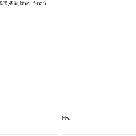
民币(香港)期货合约简介
网站