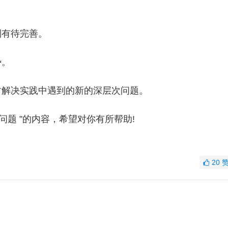
有待完善。
势。
解决实践中遇到的新的深层次问题。
题 ”的内容，希望对你有所帮助!
20