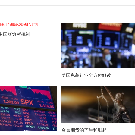
中国版熔断机制
美国私募行业全方位解读
金属期货的产生和崛起