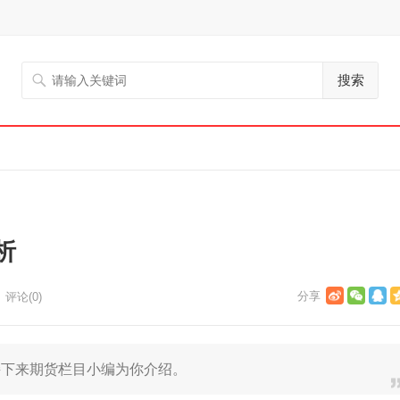
搜索
析
评论(0)
下来期货栏目小编为你介绍。