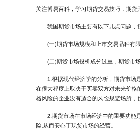
关注博易百科，学习期货交易技巧，期货开户添
我国期货市场主要有以下几点问题，接
(一)期货市场规模和上市交易品种有限
(二)期货市场投机成分过重，期货市场
1.根据现代经济学的分析，期货市场是
在很大程度上取决于买卖双方对未来价格
格风险的企业没有适合的风险规避场所，
2.期货市场在市场经济中的重要功能是
险,从而安心于现货市场的经营。