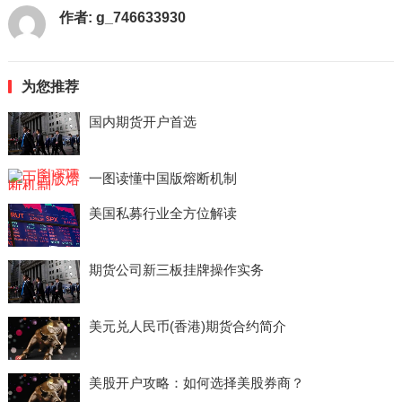
作者:
g_746633930
为您推荐
国内期货开户首选
一图读懂中国版熔断机制
美国私募行业全方位解读
期货公司新三板挂牌操作实务
美元兑人民币(香港)期货合约简介
美股开户攻略：如何选择美股券商？