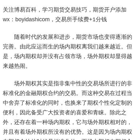
关注博易百科，学习期货交易技巧，期货开户添加
wx：boyidashicom，交易所手续费+1分钱
随着时代的发展和进步，期货市场也变得逐渐的
完善。由此应运而生的场内期权离我们越来越近。但
是，场内期权却并没有占领市场，场外期权却显得越
来越热闹。
场外期权其实是指非集中性的交易场所进行的非
标准化的金融期权合约的交易。而这种交易在过程当
中舍弃了标准化的同时，也换来了期权个性化定制的
便利，因此备受广大投资者的喜爱和青睐。除此之
外，还存在着一种场内期权，它与场外期权相对的，
并且有着场外期权所没有的优势。这是因为场内期权