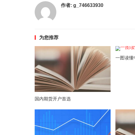
作者:
g_746633930
为您推荐
一图读懂
国内期货开户首选