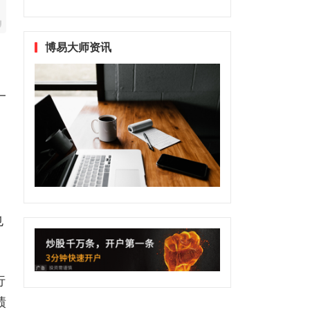
博易大师资讯
一
也
行
绩