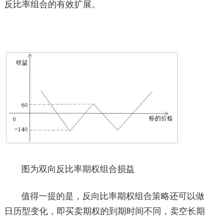
反比率组合的有效扩展。
图为双向反比率期权组合损益
值得一提的是，反向比率期权组合策略还可以做
日历型变化，即买卖期权的到期时间不同，卖空长期