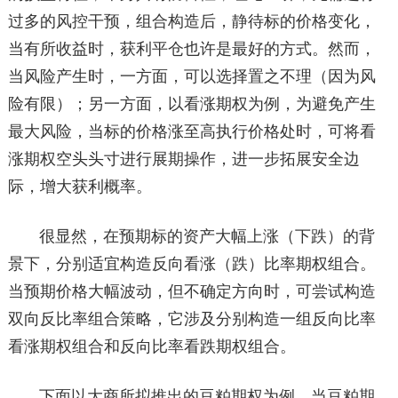
过多的风控干预，组合构造后，静待标的价格变化，
当有所收益时，获利平仓也许是最好的方式。然而，
当风险产生时，一方面，可以选择置之不理（因为风
险有限）；另一方面，以看涨期权为例，为避免产生
最大风险，当标的价格涨至高执行价格处时，可将看
涨期权空头头寸进行展期操作，进一步拓展安全边
际，增大获利概率。
很显然，在预期标的资产大幅上涨（下跌）的背
景下，分别适宜构造反向看涨（跌）比率期权组合。
当预期价格大幅波动，但不确定方向时，可尝试构造
双向反比率组合策略，它涉及分别构造一组反向比率
看涨期权组合和反向比率看跌期权组合。
下面以大商所拟推出的豆粕期权为例，当豆粕期