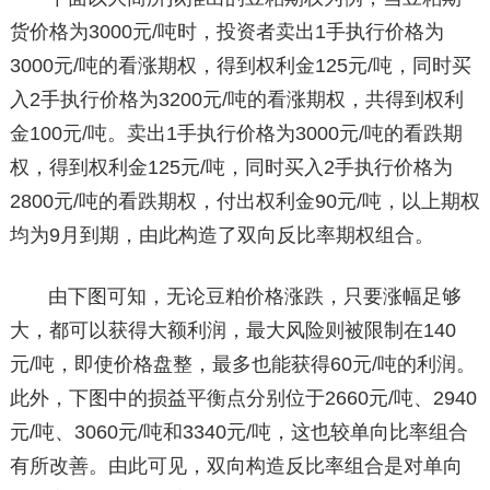
货价格为3000元/吨时，投资者卖出1手执行价格为
3000元/吨的看涨期权，得到权利金125元/吨，同时买
入2手执行价格为3200元/吨的看涨期权，共得到权利
金100元/吨。卖出1手执行价格为3000元/吨的看跌期
权，得到权利金125元/吨，同时买入2手执行价格为
2800元/吨的看跌期权，付出权利金90元/吨，以上期权
均为9月到期，由此构造了双向反比率期权组合。
由下图可知，无论豆粕价格涨跌，只要涨幅足够
大，都可以获得大额利润，最大风险则被限制在140
元/吨，即使价格盘整，最多也能获得60元/吨的利润。
此外，下图中的损益平衡点分别位于2660元/吨、2940
元/吨、3060元/吨和3340元/吨，这也较单向比率组合
有所改善。由此可见，双向构造反比率组合是对单向