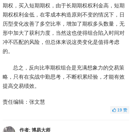
期权，买入短期期权，由于长期期权权利金高，短期
期权权利金低，在零成本构造原则不变的情况下，日
历型变化改善了多空比率，增加了期权多头数量，无
形中加大了获利力度，当然这也使得组合陷入时间对
冲不匹配的风险，但总体来说这类变化是值得考虑
的。
总之，反向比率期权组合是充满想象力的交易策
略，只有在实战中勤思考，不断积累经验，才能有效
提高交易绩效。
责任编辑：张文慧
19
赞
作者:
博易大师