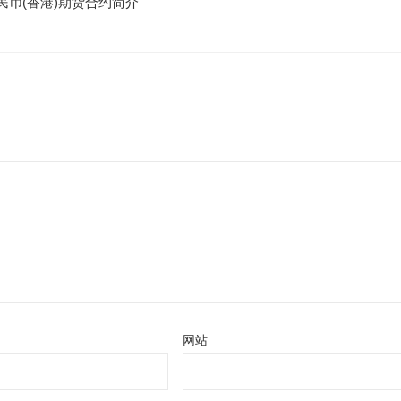
民币(香港)期货合约简介
网站