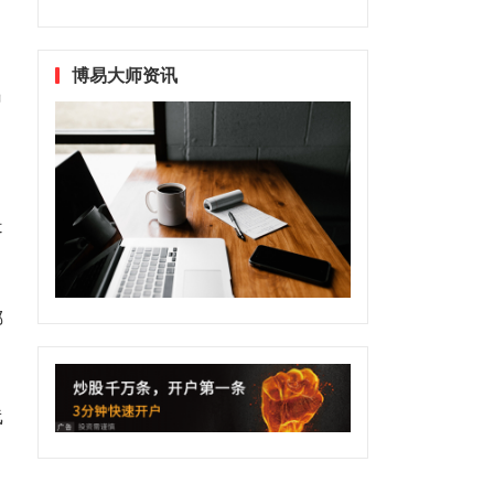
博易大师资讯
出
是
哪
线