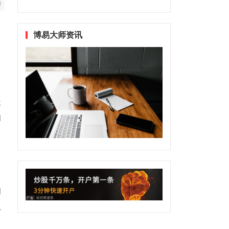
博易大师资讯
长
的
的
上