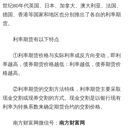
世纪80年代英国、日本、加拿大、澳大利亚、法国、
德国、香港等国家和地区也分别推出了各自的利率期
货。
利率期货有以下特点
①利率期货价格与实际利率成反方向变动，即利
率越高，债券期货价格越低：利率越低，债券期货价
格越高。
②利率期货的交割方法特殊，利率期货主要采取
现金交割或现券交割的方式。现金交割是以银行现有
利率为转换系数来确定期货合约的交割价格。
南方财富网微信号：
南方财富网