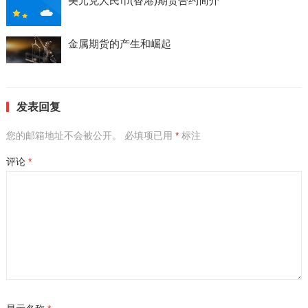
美元兑人民币(香港)期货合约简介
金属期货的产生和崛起
发表回复
您的邮箱地址不会被公开。
必填项已用
*
标注
评论
*