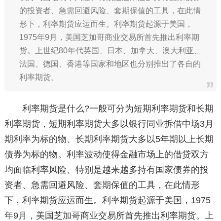
的投资者、急需回避风险、套期保值的工具，在此情
形下，利率期货应运而生。利率期货起源于美国，
1975年9月，美国芝加哥商业交易所首先推出利率期
货。上世纪80年代英国、日本、加拿大、澳大利亚、
法国、德国、香港等国家和地区也分别推出了各自的
利率期货。
利率期货是什么?一般可分为短期利率期货和长期
利率期货，短期利率期货大多以银行同业拆借中场3月
期利率为标的物、长期利率期货大多以5年期以上长期
债券为标的物。利率波动使得金融市场上的借贷双方
均面临利率风险、特别是越来越多持有国家债券的投
资者、急需回避风险、套期保值的工具，在此情形
下，利率期货应运而生。利率期货起源于美国，1975
年9月，美国芝加哥商业交易所首先推出利率期货。上