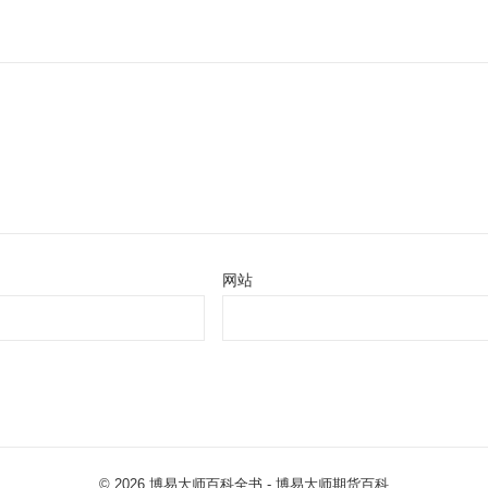
网站
© 2026
博易大师百科全书
- 博易大师
期货百科