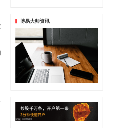
博易大师资讯
进
期
之
、