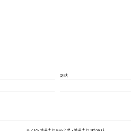
网站
© 2026
博易大师百科全书
- 博易大师
期货百科