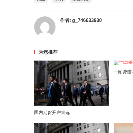
作者:
g_746633930
为您推荐
一图读懂
国内期货开户首选