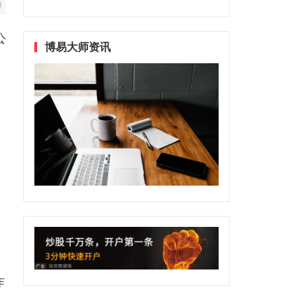
公
博易大师资讯
、
昨