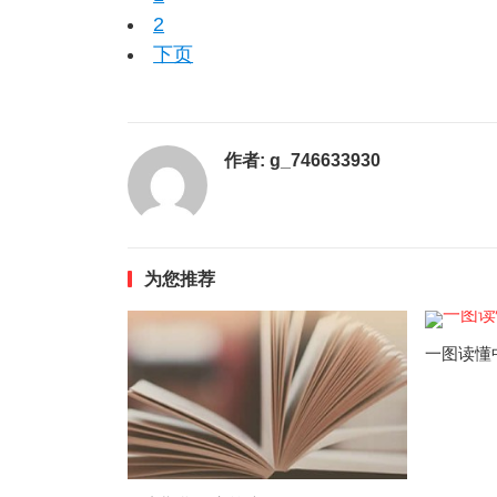
2
下页
作者:
g_746633930
为您推荐
一图读懂