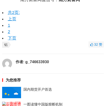
共2页:
上页
1
2
下页
32
赞
铝
作者:
g_746633930
为您推荐
国内期货开户首选
一图读懂中国版熔断机制