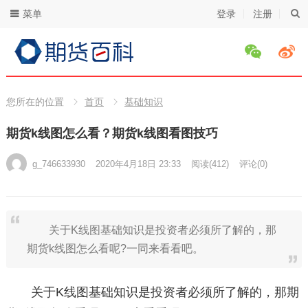
菜单
登录
注册
您所在的位置
首页
基础知识
期货k线图怎么看？期货k线图看图技巧
g_746633930
2020年4月18日 23:33
阅读
(412)
评论(0)
关于K线图基础知识是投资者必须所了解的，那
期货k线图怎么看呢?一同来看看吧。
关于K线图基础知识是投资者必须所了解的，那期