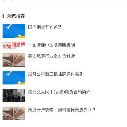
为您推荐
国内期货开户首选
一图读懂中国版熔断机制
美国私募行业全方位解读
期货公司新三板挂牌操作实务
美元兑人民币(香港)期货合约简介
美股开户攻略：如何选择美股券商？