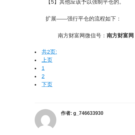
【5】其他应该予以强制平仓的。
扩展——强行平仓的流程如下：
南方财富网微信号：
南方财富网
共2页:
上页
1
2
下页
作者:
g_746633930