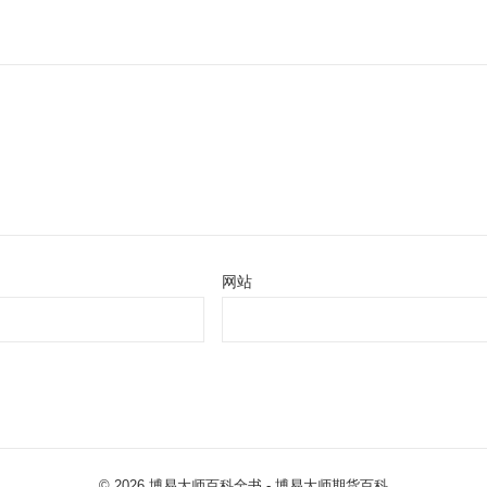
网站
© 2026
博易大师百科全书
- 博易大师
期货百科