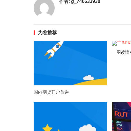
作者:
g_746633930
为您推荐
一图读懂
国内期货开户首选