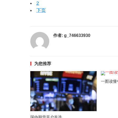
2
下页
作者:
g_746633930
为您推荐
一图读懂
国内期货开户首选