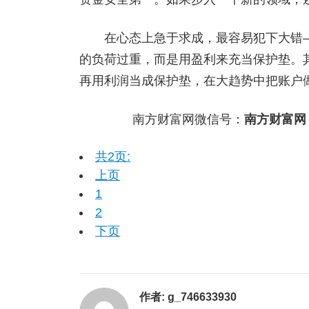
在心态上急于求成，最容易犯下大错——
的负荷过重，而是用盈利来充当保护垫。
再用利润当成保护垫，在大趋势中把账户
南方财富网微信号：
南方财富网
共2页:
上页
1
2
下页
作者:
g_746633930