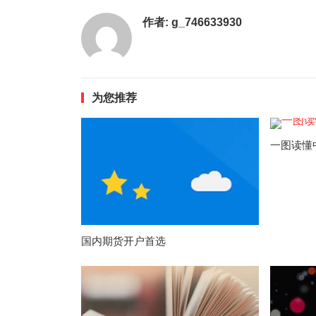
作者:
g_746633930
为您推荐
一图读懂
国内期货开户首选