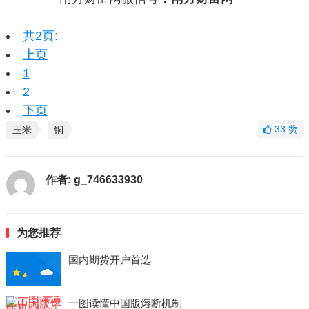
共2页:
上页
1
2
下页
33
赞
玉米
铜
作者:
g_746633930
为您推荐
国内期货开户首选
一图读懂中国版熔断机制