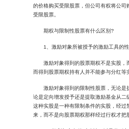
的价格购买受限股票，但公司有权将公司
受限股票。
期权与限制性股票有什么区别?
1、激励对象所被授予的激励工具的性
激励对象得到的股票期权不是实股，而
而得到股票期权持有人并不能参与分红等
激励对象得到的限制性股票，无论是折
论是定向增发授予还是提取激励基金从二
这种实股是一种有限制条件的实股，经过
来，而不是向股票期权那样经过行权才把