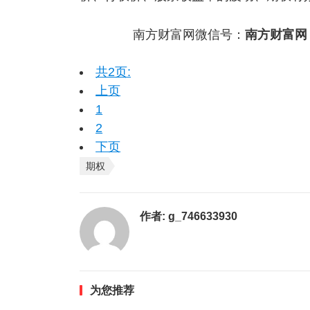
南方财富网微信号：
南方财富网
共2页:
上页
1
2
下页
期权
作者:
g_746633930
为您推荐