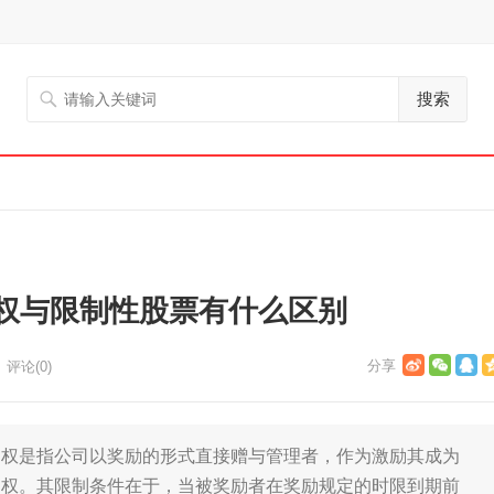
搜索
权与限制性股票有什么区别
评论(0)
是指公司以奖励的形式直接赠与管理者，作为激励其成为
期权。其限制条件在于，当被奖励者在奖励规定的时限到期前