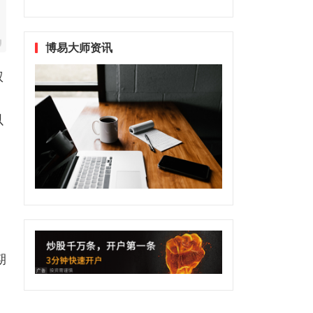
博易大师资讯
权
以
期