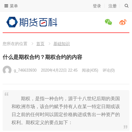
菜单
登录
注册
您所在的位置
首页
基础知识
什么是期权合约？期权合约的内容
g_746633930
2020年4月22日 22:45
阅读
(435)
评论(0)
期权，是指一种合约，源于十八世纪后期的美国
和欧洲市场，该合约赋予持有人在某一特定日期或该
日之前的任何时间以固定价格购进或售出一种资产的
权利。期权定义的要点如下：