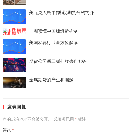
美元兑人民币(香港)期货合约简介
一图读懂中国版熔断机制
美国私募行业全方位解读
期货公司新三板挂牌操作实务
金属期货的产生和崛起
发表回复
您的邮箱地址不会被公开。
必填项已用
*
标注
评论
*