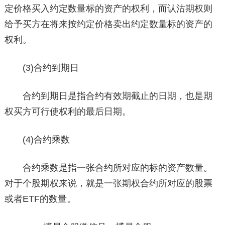
定价格买入约定数量标的资产的权利，而认沽期权则
给予买方在将来按约定价格卖出约定数量标的资产的
权利。
(3)合约到期日
合约到期日是指合约有效期截止的日期，也是期
权买方可行使权利的最后日期。
(4)合约乘数
合约乘数是指一张合约所对应的标的资产数量。
对于个股期权来说，就是一张期权合约所对应的股票
或者ETF的数量。