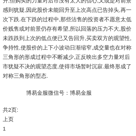
升;但购买的力量对后市没有太大的信心,又或是对前景
感到犹疑,因此股价未能回升至上次高点已告掉头,再一
次下跌.在下跌的过程中,那些沽售的投资者不愿意太低
价贱售或对前景仍存有希望,所以回落的压力不大,股价
未跌跌到上次的低点便已又告回升,买卖双方的观望性,
争持性,使股价的上下小波动日渐缩窄,成交量也在对称
三角形的形成过程中不断减少,正反映出多空力量对后
市犹疑不决的观望态度,使得市场暂时沉寂.最终形成了
对称三角形的型态.
博易金服微信号：博易金服
共2页:
上页
1