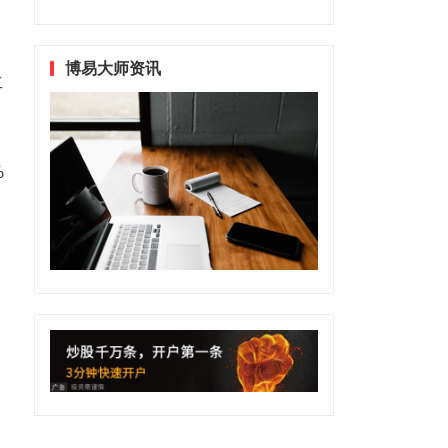
博易大师资讯
再
。
%